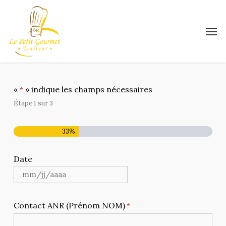
Skip
to
Men
main
content
«
» indique les champs nécessaires
*
Étape
1
sur
3
33%
Date
MM
slash
Contact ANR (Prénom NOM)
JJ
*
slash